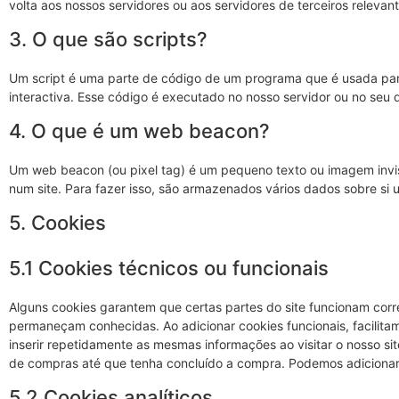
volta aos nossos servidores ou aos servidores de terceiros releva
3. O que são scripts?
Um script é uma parte de código de um programa que é usada para
interactiva. Esse código é executado no nosso servidor ou no seu d
4. O que é um web beacon?
Um web beacon (ou pixel tag) é um pequeno texto ou imagem invisí
num site. Para fazer isso, são armazenados vários dados sobre si 
5. Cookies
5.1 Cookies técnicos ou funcionais
Alguns cookies garantem que certas partes do site funcionam corr
permaneçam conhecidas. Ao adicionar cookies funcionais, facilitamo
inserir repetidamente as mesmas informações ao visitar o nosso si
de compras até que tenha concluído a compra. Podemos adicionar
5.2 Cookies analíticos